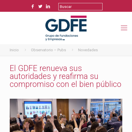
Inicio
Observatorio – Pubs
Novedades
El GDFE renueva sus
autoridades y reafirma su
compromiso con el bien público